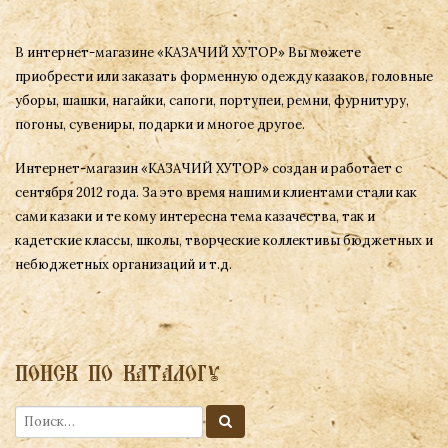
В интернет-магазине «КАЗАЧИЙ ХУТОР» Вы можете
приобрести или заказать форменную одежду казаков, головные
уборы, шашки, нагайки, сапоги, портупеи, ремни, фурнитуру,
погоны, сувениры, подарки и многое другое.
Интернет-магазин «КАЗАЧИЙ ХУТОР» создан и работает с
сентября 2012 года. За это время нашими клиентами стали как
сами казаки и те кому интересна тема казачества, так и
кадетские классы, школы, творческие коллективы бюджетных и
небюджетных организаций и т.д.
ПОИСК ПО КАТАЛОГУ