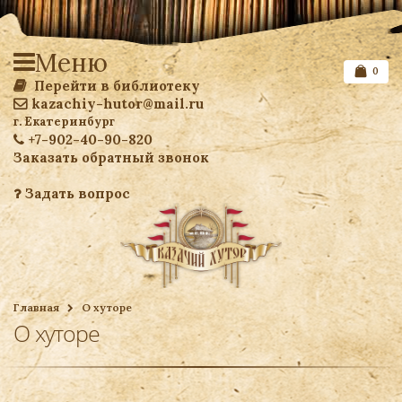
Меню
0
Перейти в библиотеку
kazachiy-hutor@mail.ru
г. Екатеринбург
+7-902-40-90-820
Заказать обратный звонок
Задать вопрос
Список желаемого
Главная
О хуторе
О хуторе
Ваша корзина