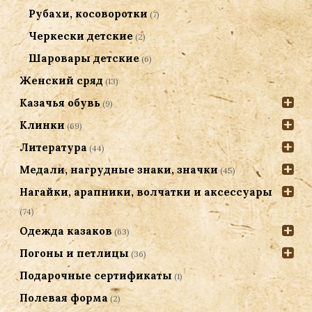
Рубахи, косоворотки
(7)
Черкески детские
(2)
Шаровары детские
(6)
Женский сряд
(13)
Казачья обувь
(9)
Клинки
(69)
Литература
(44)
Медали, нагрудные знаки, значки
(45)
Нагайки, арапники, волчатки и аксессуары
(74)
Одежда казаков
(63)
Погоны и петлицы
(36)
Подарочные сертификаты
(1)
Полевая форма
(2)