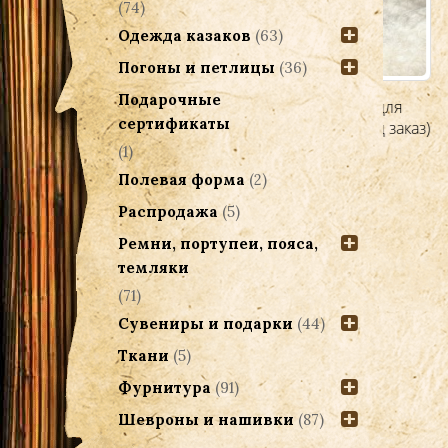
(74)
Одежда казаков
(63)
Погоны и петлицы
(36)
Подарочные
Фуражка детская казачья для
П
сертификаты
любого войска казачьего (под заказ)
(1)
1,500.00
Р
Полевая форма
(2)
Выбрать ...
Распродажа
(5)
Ремни, портупеи, пояса,
темляки
(71)
Сувениры и подарки
(44)
Ткани
(5)
Фурнитура
(91)
Шевроны и нашивки
(87)