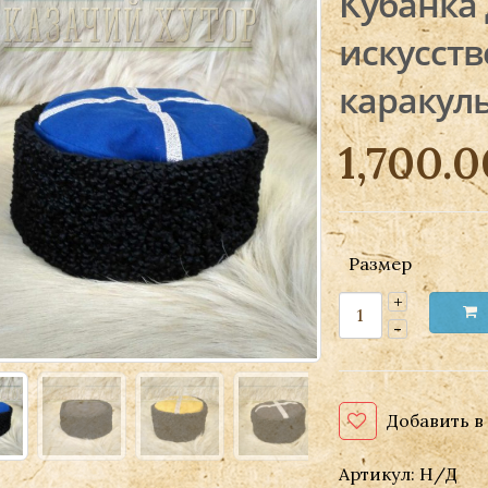
Кубанка 
искусст
каракул
1,700.
Размер
Добавить в
Артикул:
Н/Д