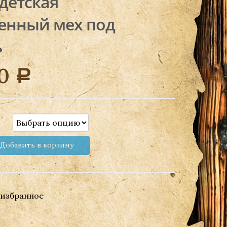
детская
венный мех под
ь
00
Р
Добавить в корзину
 избранное