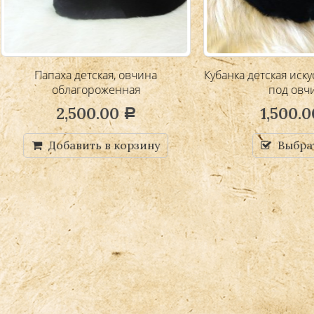
апаха детская, овчина
Кубанка детская искусствен
облагороженная
под овчину
2,500.00
1,500.00
Р
Р
Добавить в корзину
Выбрать ...