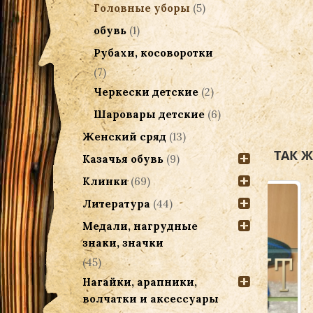
Головные уборы
(5)
обувь
(1)
Рубахи, косоворотки
(7)
Черкески детские
(2)
Шаровары детские
(6)
Женский сряд
(13)
ТАК 
Казачья обувь
(9)
Клинки
(69)
Литература
(44)
Медали, нагрудные
знаки, значки
(45)
Нагайки, арапники,
волчатки и аксессуары