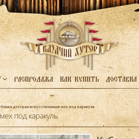
Г
РАСПРОДАЖА
КАК КУПИТЬ
ДОСТАВКА
убанка детская искусственный мех под каракуль
 мех под каракуль