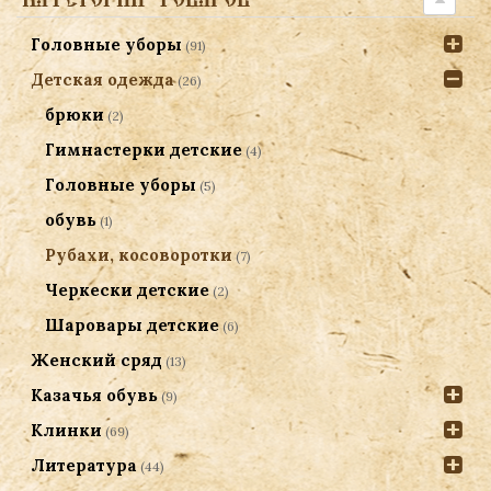
Головные уборы
(91)
Детская одежда
(26)
брюки
(2)
Гимнастерки детские
(4)
Головные уборы
(5)
обувь
(1)
Рубахи, косоворотки
(7)
Черкески детские
(2)
Шаровары детские
(6)
Женский сряд
(13)
Казачья обувь
(9)
Клинки
(69)
Литература
(44)