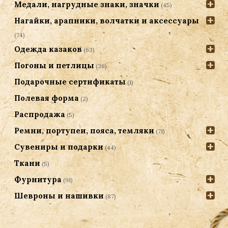
Медали, нагрудные знаки, значки
(45)
Нагайки, арапники, волчатки и аксессуары
(74)
Одежда казаков
(63)
Погоны и петлицы
(36)
Подарочные сертификаты
(1)
Полевая форма
(2)
Распродажа
(5)
Ремни, портупеи, пояса, темляки
(71)
Сувениры и подарки
(44)
Ткани
(5)
Фурнитура
(91)
Шевроны и нашивки
(87)