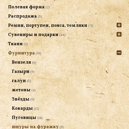
Полевая форма
(2)
Распродажа
(5)
Ремни, портупеи, пояса, темляки
(71)
Сувениры и подарки
(44)
Ткани
(5)
Фурнитура
(91)
Вензеля
(6)
Газыри
(9)
галун
(5)
жетоны
(4)
Звёзды
(9)
Кокарды
(12)
Пуговицы
(14)
шнуры на фуражку
(8)