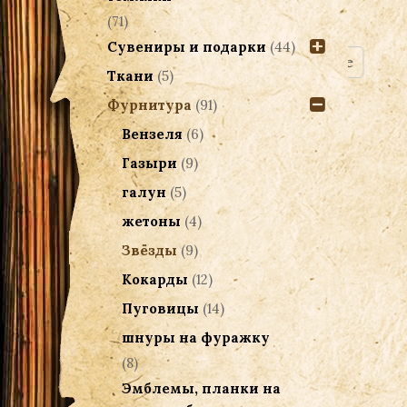
20.00
(71)
Р
Сувениры и подарки
(44)
Подробнее
Ткани
(5)
Фурнитура
(91)
Вензеля
(6)
Газыри
(9)
галун
(5)
жетоны
(4)
Звёзды
(9)
Кокарды
(12)
Пуговицы
(14)
шнуры на фуражку
(8)
Эмблемы, планки на