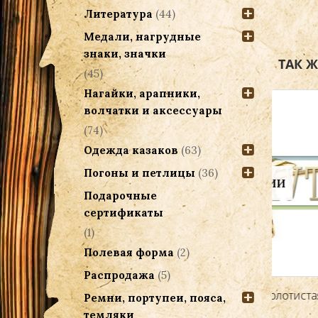
Литература
(44)
Медали, нагрудные
знаки, значки
ТАК 
(45)
Нагайки, арапники,
волчатки и аксессуары
(74)
Одежда казаков
(63)
Погоны и петлицы
(36)
НЕТ В НАЛИЧИИ
Подарочные
сертификаты
(1)
Полевая форма
(2)
З
Распродажа
(5)
Звезда казачья 16 мм золотистая
Ремни, портупеи, пояса,
темляки