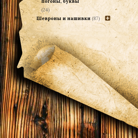
погоны, буквы
(24)
Шевроны и нашивки
(87)