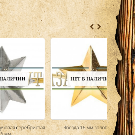
НЕТ В НАЛИЧИИ
Звез
бристая
Звезда 16 мм золотистая