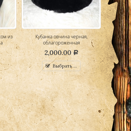
хом из
Кубанка овчина черная,
Кубанка и
на
облагороженная
2,000.00
Р
Выбрать ...