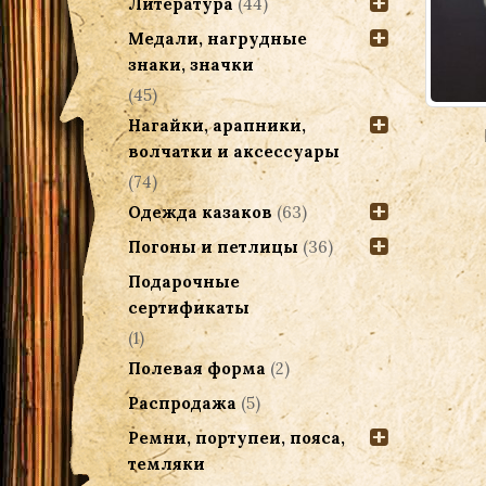
Литература
(44)
Медали, нагрудные
знаки, значки
(45)
Нагайки, арапники,
Кубанка белая, мутон
волчатки и аксессуары
(74)
2,000.00
Р
Одежда казаков
(63)
Выбрать ...
Погоны и петлицы
(36)
Подарочные
сертификаты
(1)
Полевая форма
(2)
Распродажа
(5)
Ремни, портупеи, пояса,
темляки