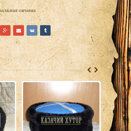
ральная овчина
Н