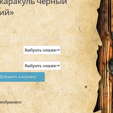
 каракуль чёрный
кий»
Добавить в корзину
 избранное