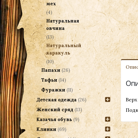
мех
(4)
Натуральная
овчина
(13)
Натуральный
каракуль
(10)
Опи
Папахи
(26)
Тафьи
(14)
Опи
Фуражки
(11)
Верх
Детская одежда
(26)
Женский сряд
(13)
Подк
Казачья обувь
(9)
Клинки
(69)