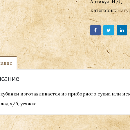
Артикул:
Н/Д
Категория:
Нату
сание
сание
 кубанки изготавливается из приборного сукна или ис
лад х/б, утяжка.