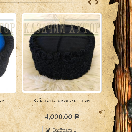
ый
Кубанка каракуль чёрный
Кубанка
4,000.00
3,500
Р
Выбрать ...