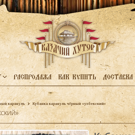
Г
РАСПРОДАЖА
КАК КУПИТЬ
ДОСТАВКА
ный каракуль
Кубанка каракуль чёрный «узбекский»
кский»