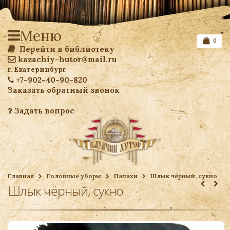
Меню
0
Перейти в библиотеку
kazachiy-hutor@mail.ru
г. Екатеринбург
+7-902-40-90-820
Заказать обратный звонок
Задать вопрос
Список желаемого
Главная
Головные уборы
Папахи
Шлык чёрный, сукно
Шлык чёрный, сукно
Ваша корзина