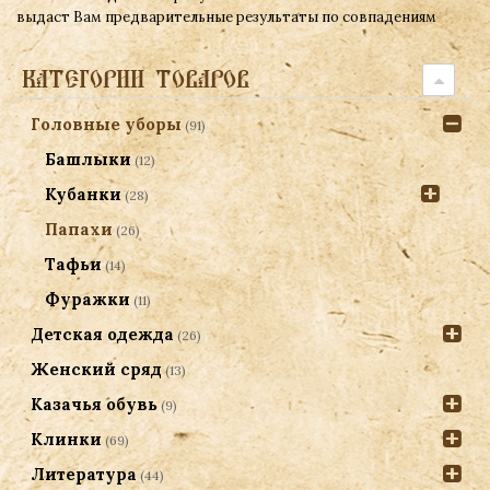
выдаст Вам предварительные результаты по совпадениям
КАТЕГОРИИ ТОВАРОВ
Головные уборы
(91)
Башлыки
(12)
Кубанки
(28)
Папахи
(26)
Тафьи
(14)
Фуражки
(11)
Детская одежда
(26)
Женский сряд
(13)
Казачья обувь
(9)
Клинки
(69)
Литература
(44)