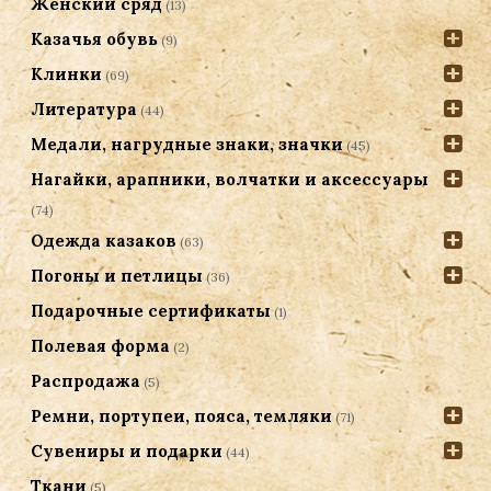
Женский сряд
(13)
Казачья обувь
(9)
Клинки
(69)
Литература
(44)
Медали, нагрудные знаки, значки
(45)
Нагайки, арапники, волчатки и аксессуары
(74)
Одежда казаков
(63)
Погоны и петлицы
(36)
Подарочные сертификаты
(1)
Полевая форма
(2)
Распродажа
(5)
Ремни, портупеи, пояса, темляки
(71)
Сувениры и подарки
(44)
Ткани
(5)