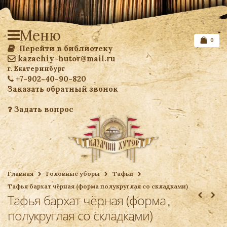
Меню
0
Перейти в библиотеку
kazachiy-hutor@mail.ru
г. Екатеринбург
+7-902-40-90-820
Заказать обратный звонок
Задать вопрос
Список желаемого
Главная
Головные уборы
Тафьи
Тафья бархат чёрная (форма полукруглая со складками)
Ваша корзина
Тафья бархат чёрная (форма
полукруглая со складками)