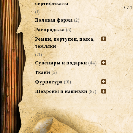
сертификаты
Сапоги офицерские с высоким
Сап
(1)
голенищем 44 размер
Полевая форма
(2)
12,000.00
Р
Распродажа
(5)
Добавить в корзину
Ремни, портупеи, пояса,
темляки
(71)
Сувениры и подарки
(44)
Ткани
(5)
Фурнитура
(91)
Шевроны и нашивки
(87)