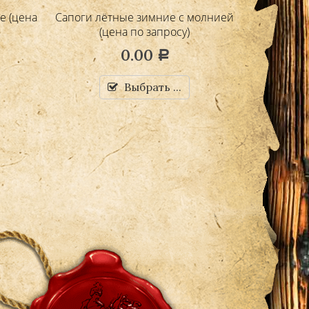
е (цена
Сапоги лётные зимние с молнией
Сапоги 
(цена по запросу)
натурал
0.00
Р
Выбрать ...
Д