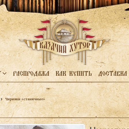
Г
РАСПРОДАЖА
КАК КУПИТЬ
ДОСТАВКА
Чирияки «станичные»