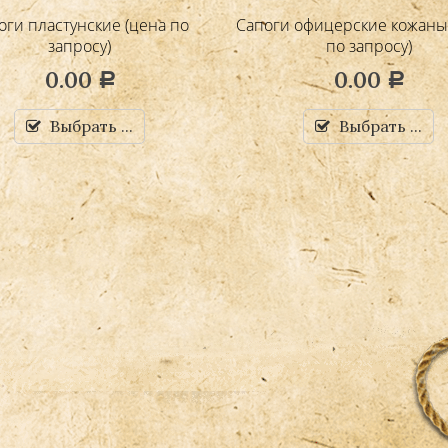
оги пластунские (цена по
Сапоги офицерские кожаны
запросу)
по запросу)
0.00
0.00
Р
Р
Выбрать ...
Выбрать ...