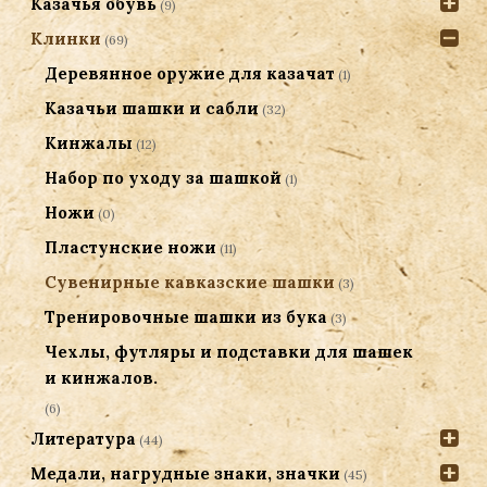
Казачья обувь
(9)
Клинки
(69)
Деревянное оружие для казачат
(1)
Казачьи шашки и сабли
(32)
Кинжалы
(12)
Набор по уходу за шашкой
(1)
Ножи
(0)
Пластунские ножи
(11)
Сувенирные кавказские шашки
(3)
Тренировочные шашки из бука
(3)
Чехлы, футляры и подставки для шашек
и кинжалов.
(6)
Литература
(44)
Медали, нагрудные знаки, значки
(45)