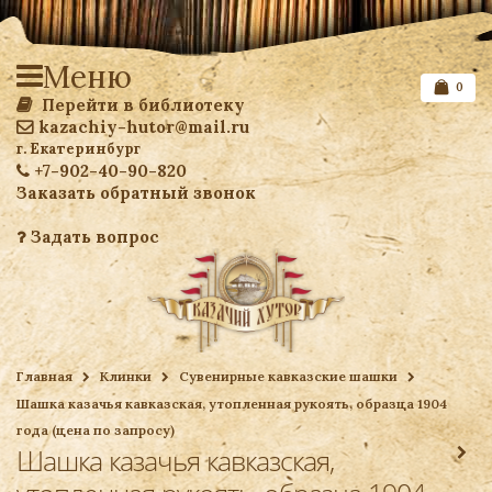
Меню
0
Перейти в библиотеку
kazachiy-hutor@mail.ru
г. Екатеринбург
+7-902-40-90-820
Заказать обратный звонок
Задать вопрос
Список желаемого
Главная
Клинки
Сувенирные кавказские шашки
Шашка казачья кавказская, утопленная рукоять, образца 1904
Ваша корзина
года (цена по запросу)
Шашка казачья кавказская,