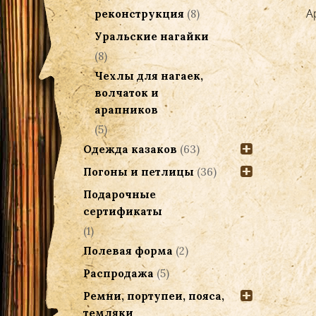
Арапник 2,5 метра коричневый, 6-
А
реконструкция
(8)
ти полосный
Уральские нагайки
11,900.00
Р
(8)
Чехлы для нагаек,
Добавить в корзину
волчаток и
арапников
(5)
Одежда казаков
(63)
Погоны и петлицы
(36)
Подарочные
сертификаты
(1)
Полевая форма
(2)
Распродажа
(5)
Ремни, портупеи, пояса,
темляки