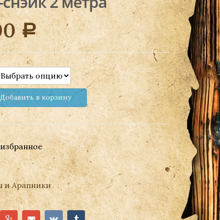
снэйк 2 метра
00
Р
Добавить в корзину
 избранное
ы и Арапники