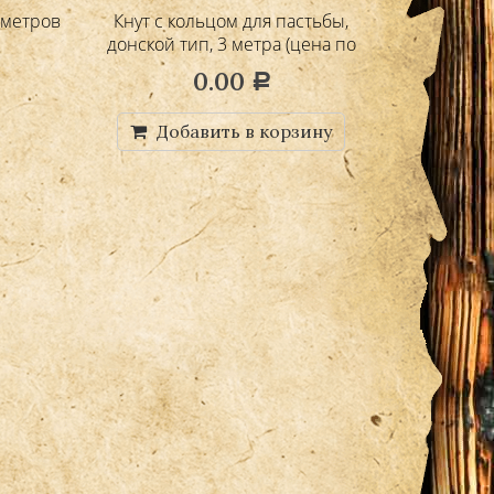
 метров
Кнут с кольцом для пастьбы,
Кнут беже
донской тип, 3 метра (цена по
запросу)
0.00
10,900.
Р
Добавить в корзину