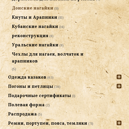
Донские нагайки
(11)
Кнуты и Арапники
(15)
Кубанские нагайки
(14)
реконструкция
(8)
Уральские нагайки
(8)
Чехлы для нагаек, волчаток и
арапников
(5)
Одежда казаков
(63)
Погоны и петлицы
(36)
Подарочные сертификаты
(1)
Полевая форма
(2)
Распродажа
(5)
Ремни, портупеи, пояса, темляки
(71)