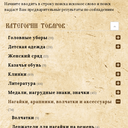
Начните вводить в строку поиска искомое слово и поиск
выдаст Вам предварительные результаты по совпадениям
КАТЕГОРИИ ТОВАРОВ
Головные уборы
(91)
Детская одежда
(26)
Женский сряд
(13)
Казачья обувь
(9)
Клинки
(69)
Литература
(44)
Медали, нагрудные знаки, значки
(45)
Нагайки, арапники, волчатки и аксессуары
(74)
Волчатки
(9)
Держатели для нагайки на ремень
(4)