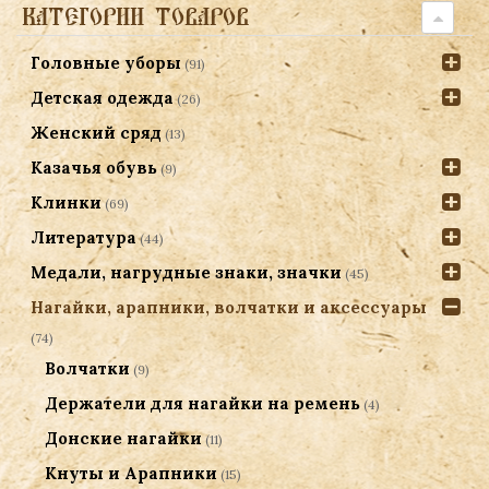
КАТЕГОРИИ ТОВАРОВ
Головные уборы
(91)
Детская одежда
(26)
Женский сряд
(13)
Казачья обувь
(9)
Клинки
(69)
Литература
(44)
Медали, нагрудные знаки, значки
(45)
Нагайки, арапники, волчатки и аксессуары
(74)
Волчатки
(9)
Держатели для нагайки на ремень
(4)
Донские нагайки
(11)
Кнуты и Арапники
(15)