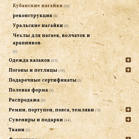
Кубанские нагайки
(14)
реконструкция
(8)
Уральские нагайки
(8)
Чехлы для нагаек, волчаток и
арапников
(5)
Одежда казаков
(63)
Погоны и петлицы
(36)
Подарочные сертификаты
(1)
Полевая форма
(2)
Распродажа
(5)
Ремни, портупеи, пояса, темляки
(71)
Сувениры и подарки
(44)
Ткани
(5)