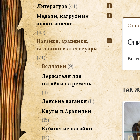
Литература
(44)
Медали, нагрудные
знаки, значки
Опи
(45)
Опи
Нагайки, арапники,
волчатки и аксессуары
(74)
Волч
Волчатки
(9)
Держатели для
нагайки на ремень
ТАК 
(4)
Донские нагайки
(11)
Кнуты и Арапники
(15)
Кубанские нагайки
(14)