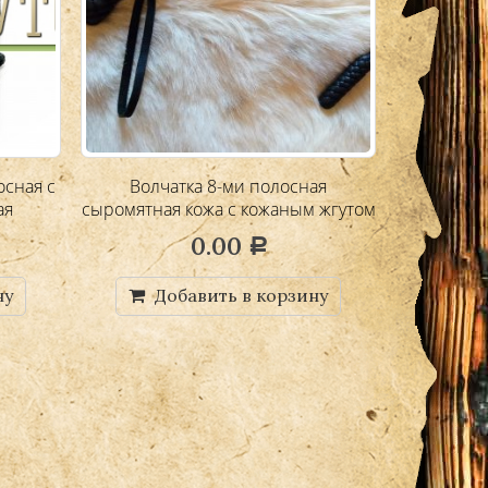
осная с
Волчатка 8-ми полосная
Волчатка 
ая
сыромятная кожа с кожаным жгутом
гранён
внутри (цена по запросу)
0.00
Р
ну
Добавить в корзину
Д