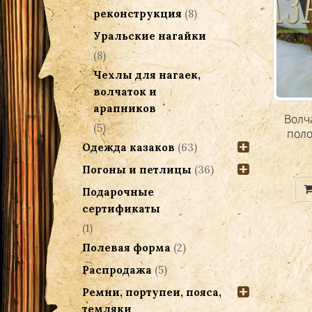
реконструкция
(8)
Уральские нагайки
(8)
Чехлы для нагаек,
волчаток и
арапников
Волчатка 8-полосная черная
Волч
(5)
поло
Одежда казаков
(63)
4,000.00
Р
Погоны и петлицы
(36)
Добавить в корзину
Подарочные
сертификаты
(1)
Полевая форма
(2)
Распродажа
(5)
Ремни, портупеи, пояса,
темляки