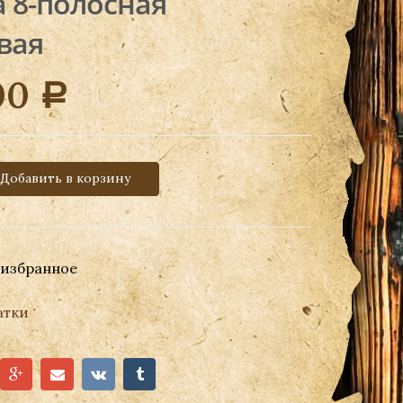
 8-полосная
вая
00
Р
Добавить в корзину
 избранное
атки