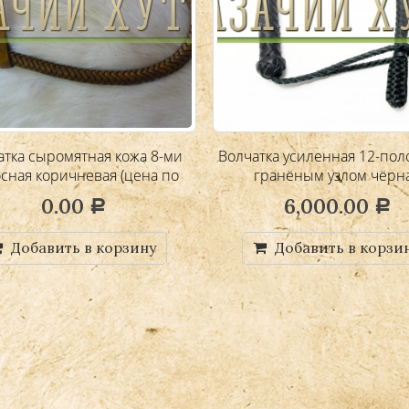
атка сыромятная кожа 8-ми
Волчатка усиленная 12-пол
сная коричневая (цена по
гранёным узлом чёрн
запросу)
0.00
6,000.00
Р
Р
Добавить в корзину
Добавить в корзи