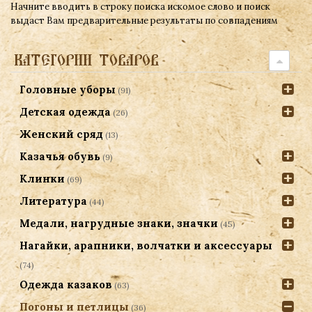
Начните вводить в строку поиска искомое слово и поиск
выдаст Вам предварительные результаты по совпадениям
КАТЕГОРИИ ТОВАРОВ
Головные уборы
(91)
Детская одежда
(26)
Женский сряд
(13)
Казачья обувь
(9)
Клинки
(69)
Литература
(44)
Медали, нагрудные знаки, значки
(45)
Нагайки, арапники, волчатки и аксессуары
(74)
Одежда казаков
(63)
Погоны и петлицы
(36)