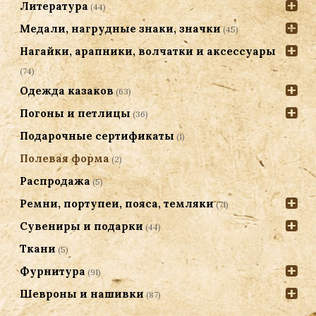
Литература
(44)
Медали, нагрудные знаки, значки
(45)
Нагайки, арапники, волчатки и аксессуары
(74)
Одежда казаков
(63)
Погоны и петлицы
(36)
Подарочные сертификаты
(1)
Полевая форма
(2)
Распродажа
(5)
Ремни, портупеи, пояса, темляки
(71)
Сувениры и подарки
(44)
Ткани
(5)
Фурнитура
(91)
Шевроны и нашивки
(87)