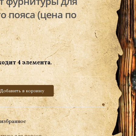
т фурнитуры для
о пояса (цена по
ходит 4 элемента.
Добавить в корзину
 избранное
итура для поясов