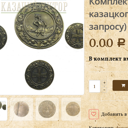
Комплек
казацког
запросу)
0.00
Р
В комплект в
Добавить в
Категория:
фурн