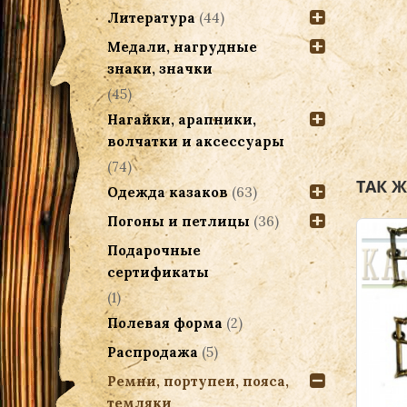
Литература
(44)
Медали, нагрудные
знаки, значки
(45)
Нагайки, арапники,
волчатки и аксессуары
(74)
ТАК 
Одежда казаков
(63)
Погоны и петлицы
(36)
Подарочные
сертификаты
(1)
Полевая форма
(2)
Распродажа
(5)
Ремни, портупеи, пояса,
темляки