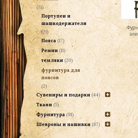
(71)
Портупеи и
шашкодержатели
Фурн
(21)
эле
Пояса
(17)
Ремни
(11)
темляки
(20)
фурнитура для
поясов
(2)
Сувениры и подарки
(44)
Ткани
(5)
Фурнитура
(91)
Шевроны и нашивки
(87)