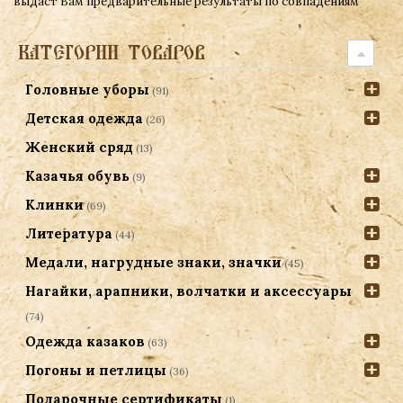
выдаст Вам предварительные результаты по совпадениям
КАТЕГОРИИ ТОВАРОВ
Головные уборы
(91)
Детская одежда
(26)
Женский сряд
(13)
Казачья обувь
(9)
Клинки
(69)
Литература
(44)
Медали, нагрудные знаки, значки
(45)
Нагайки, арапники, волчатки и аксессуары
(74)
Одежда казаков
(63)
Погоны и петлицы
(36)
Подарочные сертификаты
(1)