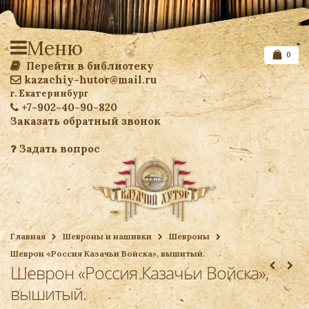
Меню
0
Перейти в библиотеку
kazachiy-hutor@mail.ru
г. Екатеринбург
+7-902-40-90-820
Заказать обратный звонок
Задать вопрос
Список желаемого
Главная
Шевроны и нашивки
Шевроны
Шеврон «Россия Казачьи Войска», вышитый.
Ваша корзина
Шеврон «Россия Казачьи Войска»,
вышитый.