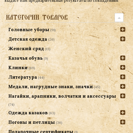
выдаст Вам предварительные результаты по совпадениям
КАТЕГОРИИ ТОВАРОВ
Головные уборы
(91)
Детская одежда
(26)
Женский сряд
(13)
Казачья обувь
(9)
Клинки
(69)
Литература
(44)
Медали, нагрудные знаки, значки
(45)
Нагайки, арапники, волчатки и аксессуары
(74)
Одежда казаков
(63)
Погоны и петлицы
(36)
Подарочные сертификаты
(1)