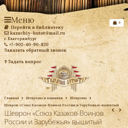
Меню
0
Перейти в библиотеку
kazachiy-hutor@mail.ru
г. Екатеринбург
+7-902-40-90-820
Заказать обратный звонок
Задать вопрос
Список желаемого
Главная
Шевроны и нашивки
Шевроны
Шеврон «Союз Казаков-Воинов России и Зарубежья» вышитый
Ваша корзина
Шеврон «Союз Казаков-Воинов
России и Зарубежья» вышитый