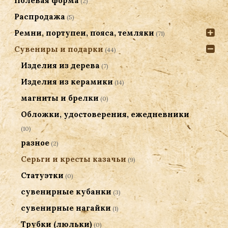
Полевая форма
(2)
Распродажа
(5)
Ремни, портупеи, пояса, темляки
(71)
Сувениры и подарки
(44)
Изделия из дерева
(7)
Изделия из керамики
(14)
магниты и брелки
(0)
Обложки, удостоверения, ежедневники
(10)
разное
(2)
Серьги и кресты казачьи
(9)
Статуэтки
(0)
сувенирные кубанки
(3)
сувенирные нагайки
(1)
Трубки (люльки)
(0)