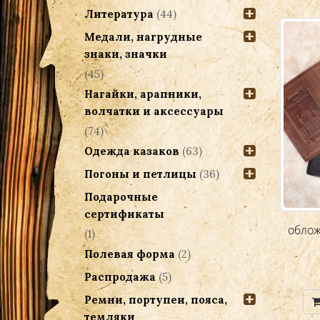
Литература
(44)
Медали, нагрудные
знаки, значки
(45)
Нагайки, арапники,
волчатки и аксессуары
(74)
Одежда казаков
(63)
Погоны и петлицы
(36)
Подарочные
сертификаты
обложки на паспорт, сыромятная
облож
(1)
кожа
Полевая форма
(2)
400.00
Р
Распродажа
(5)
Ремни, портупеи, пояса,
Добавить в корзину
темляки