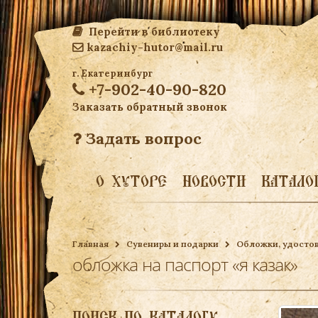
Перейти в библиотеку
kazachiy-hutor@mail.ru
г. Екатеринбург
+7-902-40-90-820
Заказать обратный звонок
Задать вопрос
О ХУТОРЕ
НОВОСТИ
КАТАЛО
Главная
Сувениры и подарки
Обложки, удосто
обложка на паспорт «я казак»
ПОИСК ПО КАТАЛОГУ