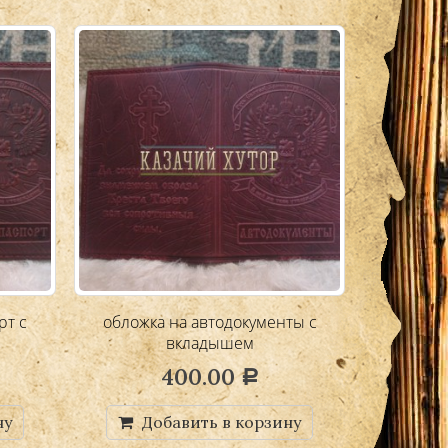
рт с
обложка на автодокументы с
обложки 
вкладышем
400.00
Р
ну
Добавить в корзину
Д