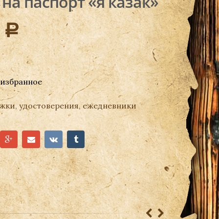
на паспорт «я казак»
0
Р
 избранное
жки, удостоверения, ежедневники