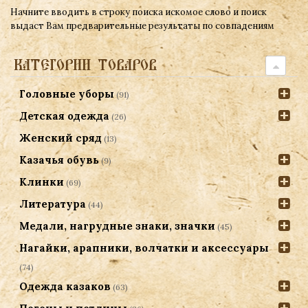
Начните вводить в строку поиска искомое слово и поиск
выдаст Вам предварительные результаты по совпадениям
КАТЕГОРИИ ТОВАРОВ
Головные уборы
(91)
Детская одежда
(26)
Женский сряд
(13)
Казачья обувь
(9)
Клинки
(69)
Литература
(44)
Медали, нагрудные знаки, значки
(45)
Нагайки, арапники, волчатки и аксессуары
(74)
Одежда казаков
(63)