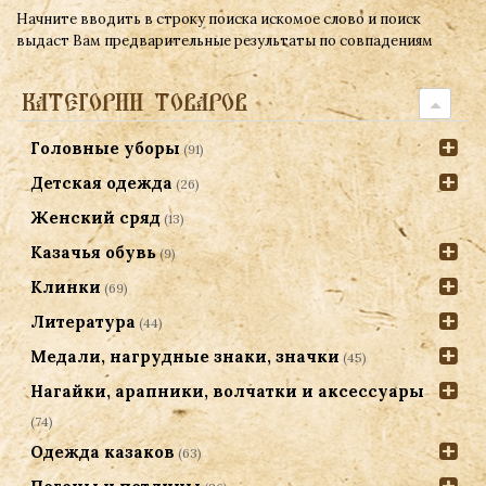
Начните вводить в строку поиска искомое слово и поиск
выдаст Вам предварительные результаты по совпадениям
КАТЕГОРИИ ТОВАРОВ
Головные уборы
(91)
Детская одежда
(26)
Женский сряд
(13)
Казачья обувь
(9)
Клинки
(69)
Литература
(44)
Медали, нагрудные знаки, значки
(45)
Нагайки, арапники, волчатки и аксессуары
(74)
Одежда казаков
(63)