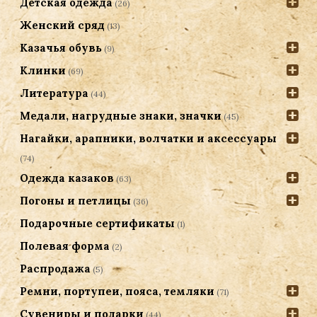
Детская одежда
(26)
Женский сряд
(13)
Казачья обувь
(9)
Клинки
(69)
Литература
(44)
Медали, нагрудные знаки, значки
(45)
Нагайки, арапники, волчатки и аксессуары
(74)
Одежда казаков
(63)
Погоны и петлицы
(36)
Подарочные сертификаты
(1)
Полевая форма
(2)
Распродажа
(5)
Ремни, портупеи, пояса, темляки
(71)
Сувениры и подарки
(44)