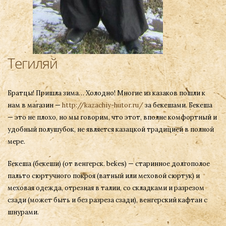
Тегиляй
Братцы! Пришла зима… Холодно! Многие из казаков пошли к
нам в магазин —
http://kazachiy-hutor.ru/
за бекешами. Бекеша
— это не плохо, но мы говорим, что этот, вполне комфортный и
удобный полушубок, не является казацкой традицией в полной
мере.
Бекеша (бекеши) (от венгерск. bekes) — старинное долгополое
пальто сюртучного покроя (ватный или меховой сюртук) и
меховая одежда, отрезная в талии, со складками и разрезом
сзади (может быть и без разреза сзади), венгерский кафтан с
шнурами.