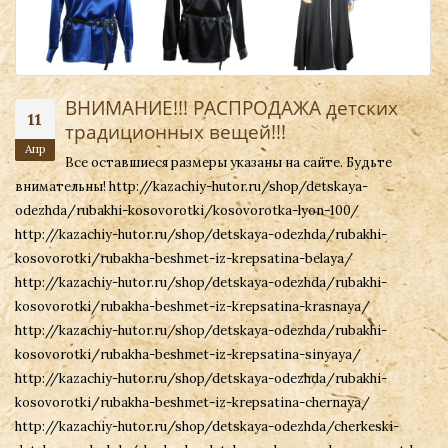
ВНИМАНИЕ!!! РАСПРОДАЖА детских
11
традиционных вещей!!!
Апр
Все оставшиеся размеры указаны на сайте. Будьте
внимательны! http://kazachiy-hutor.ru/shop/detskaya-
odezhda/rubakhi-kosovorotki/kosovorotka-lyon-100/
http://kazachiy-hutor.ru/shop/detskaya-odezhda/rubakhi-
kosovorotki/rubakha-beshmet-iz-krepsatina-belaya/
http://kazachiy-hutor.ru/shop/detskaya-odezhda/rubakhi-
kosovorotki/rubakha-beshmet-iz-krepsatina-krasnaya/
http://kazachiy-hutor.ru/shop/detskaya-odezhda/rubakhi-
kosovorotki/rubakha-beshmet-iz-krepsatina-sinyaya/
http://kazachiy-hutor.ru/shop/detskaya-odezhda/rubakhi-
kosovorotki/rubakha-beshmet-iz-krepsatina-chernaya/
http://kazachiy-hutor.ru/shop/detskaya-odezhda/cherkeski-