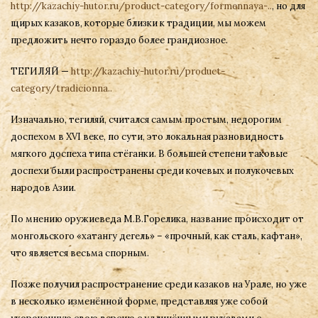
http://kazachiy-hutor.ru/product-category/formennaya-..
, но для
щирых казаков, которые близки к традиции, мы можем
предложить нечто гораздо более грандиозное.
ТЕГИЛЯЙ —
http://kazachiy-hutor.ru/product-
category/tradicionna..
Изначально, тегиляй, считался самым простым, недорогим
доспехом в XVI веке, по сути, это локальная разновидность
мягкого доспеха типа стёганки. В большей степени таковые
доспехи были распространены среди кочевых и полукочевых
народов Азии.
По мнению оружиеведа М.В.Горелика, название происходит от
монгольского «хатангу дегель» – «прочный, как сталь, кафтан»,
что является весьма спорным.
Позже получил распространение среди казаков на Урале, но уже
в несколько изменённой форме, представляя уже собой