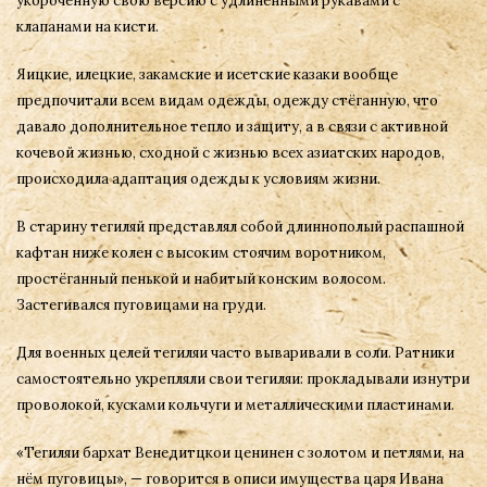
укороченную свою версию с удлинёнными рукавами с
клапанами на кисти.
Яицкие, илецкие, закамские и исетские казаки вообще
предпочитали всем видам одежды, одежду стёганную, что
давало дополнительное тепло и защиту, а в связи с активной
кочевой жизнью, сходной с жизнью всех азиатских народов,
происходила адаптация одежды к условиям жизни.
В старину тегиляй представлял собой длиннополый распашной
кафтан ниже колен с высоким стоячим воротником,
простёганный пенькой и набитый конским волосом.
Застегивался пуговицами на груди.
Для военных целей тегиляи часто вываривали в соли. Ратники
самостоятельно укрепляли свои тегиляи: прокладывали изнутри
проволокой, кусками кольчуги и металлическими пластинами.
«Тегиляи бархат Венедитцкои ценинен с золотом и петлями, на
нём пуговицы», — говорится в описи имущества царя Ивана