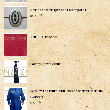
Кокарда казачья рядовая реестровая
80.00
Р
Лён 100% красный
Галстук регат синий
Бешмет традиционный, смесовая ткань (цена по
запросу)
0.00
Р