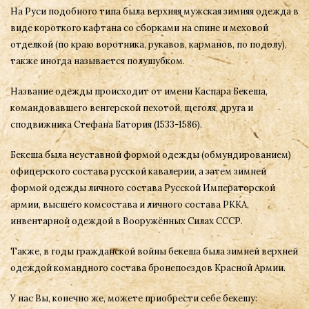
На Руси подобного типа была верхняя мужская зимняя одежда в
виде короткого кафтана со сборками на спине и меховой
отделкой (по краю воротника, рукавов, карманов, по подолу),
также иногда называется полушубком.
Название одежды происходит от имени Каспара Бекеша,
командовавшего венгерской пехотой, щеголя, друга и
сподвижника Стефана Батория (1533-1586).
Бекеша была неуставной формой одежды (обмундированием)
офицерского состава русской кавалерии, а затем зимней
формой одежды личного состава Русской Императорской
армии, высшего комсостава и личного состава РККА,
инвентарной одеждой в Вооружённых Силах СССР.
Также, в годы гражданской войны бекеша была зимней верхней
одеждой командного состава бронепоездов Красной Армии.
У нас Вы, конечно же, можете приобрести себе бекешу: