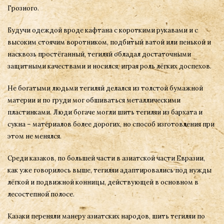
Грозного.
Будучи одеждой вроде кафтана с короткими рукавами и с
высоким стоячим воротником, подбитый ватой или пенькой и
насквозь простёганный, тегиляй обладал достаточными
защитными качествами и носился, играя роль лёгких доспехов.
Не богатыми людьми тегиляй делался из толстой бумажной
материи и по груди мог обшиваться металлическими
пластинками. Люди богаче могли шить тегиляи из бархата и
сукна – материалов более дорогих, но способ изготовления при
этом не менялся.
Среди казаков, по большей части в азиатской части Евразии,
как уже говорилось выше, тегиляи адаптировались под нужды
лёгкой и подвижной конницы, действующей в основном в
лесостепной полосе.
Казаки переняли манеру азиатских народов, шить тегиляи по