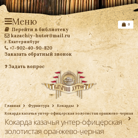
Меню
0
Перейти в библиотеку
kazachiy-hutor@mail.ru
г. Екатеринбург
+7-902-40-90-820
Заказать обратный звонок
Задать вопрос
Список желаемого
Главная
Фурнитура
Кокарды
Кокарда казачья унтер-офицерская золотистая оранжево-черная
Ваша корзина
Кокарда казачья унтер-офицерская
золотистая оранжево-черная