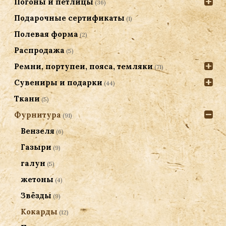
Погоны и петлицы
(36)
Подарочные сертификаты
(1)
Полевая форма
(2)
Распродажа
(5)
Ремни, портупеи, пояса, темляки
(71)
Сувениры и подарки
(44)
Ткани
(5)
Фурнитура
(91)
Вензеля
(6)
Газыри
(9)
галун
(5)
жетоны
(4)
Звёзды
(9)
Кокарды
(12)