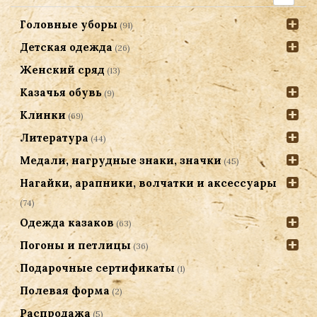
Головные уборы
(91)
Детская одежда
(26)
Женский сряд
(13)
Казачья обувь
(9)
Клинки
(69)
Литература
(44)
Медали, нагрудные знаки, значки
(45)
Нагайки, арапники, волчатки и аксессуары
(74)
Одежда казаков
(63)
Погоны и петлицы
(36)
Подарочные сертификаты
(1)
Полевая форма
(2)
Распродажа
(5)