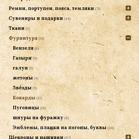
Ремни, портупеи, пояса, темляки
(71)
Сувениры и подарки
(44)
Ткани
(5)
Фурнитура
(91)
Вензеля
(6)
Газыри
(9)
галун
(5)
жетоны
(4)
Звёзды
(9)
Кокарды
(12)
Пуговицы
(14)
шнуры на фуражку
(8)
Эмблемы, планки на погоны, буквы
(24)
Шевроны и нашивки
(87)