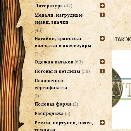
Литература
(44)
Медали, нагрудные
знаки, значки
(45)
ТАК 
Нагайки, арапники,
волчатки и аксессуары
(74)
Одежда казаков
(63)
Погоны и петлицы
(36)
Подарочные
сертификаты
(1)
Полевая форма
(2)
Распродажа
(5)
Ремни, портупеи, пояса,
темляки