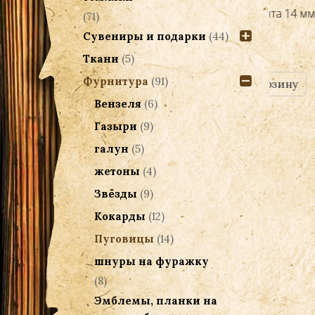
Пуговица Герб без канта 14 мм
Пуго
(71)
оливковая
Сувениры и подарки
(44)
20.00
Р
Ткани
(5)
Фурнитура
(91)
Добавить в корзину
Вензеля
(6)
Газыри
(9)
галун
(5)
жетоны
(4)
Звёзды
(9)
Кокарды
(12)
Пуговицы
(14)
шнуры на фуражку
(8)
Эмблемы, планки на