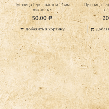
вица Герб с кантом 14 мм
Пуговица Герб без канта 
золотистая
золотистая
50.00
20.00
Р
Р
Добавить в корзину
Добавить в корзи