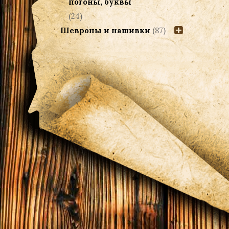
погоны, буквы
(24)
Шевроны и нашивки
(87)