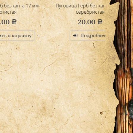
17 мм
Пуговица Герб без канта 14 мм
Пуговица
серебристая
20.00
Р
ну
Подробнее
Д