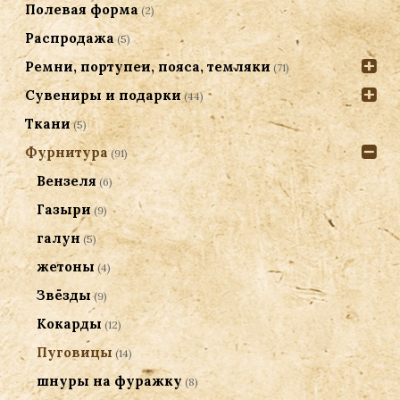
Полевая форма
(2)
Распродажа
(5)
Ремни, портупеи, пояса, темляки
(71)
Сувениры и подарки
(44)
Ткани
(5)
Фурнитура
(91)
Вензеля
(6)
Газыри
(9)
галун
(5)
жетоны
(4)
Звёзды
(9)
Кокарды
(12)
Пуговицы
(14)
шнуры на фуражку
(8)