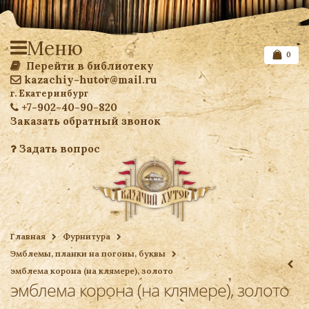
Меню
0
Перейти в библиотеку
kazachiy-hutor@mail.ru
г. Екатеринбург
+7-902-40-90-820
Заказать обратный звонок
Задать вопрос
Список желаемого
Главная
Фурнитура
Эмблемы, планки на погоны, буквы
Ваша корзина
эмблема корона (на клямере), золото
эмблема корона (на клямере), золото