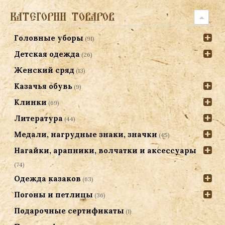
КАТЕГОРИИ ТОВАРОВ
Головные уборы
(91)
Детская одежда
(26)
Женский сряд
(13)
Казачья обувь
(9)
Клинки
(69)
Литература
(44)
Медали, нагрудные знаки, значки
(45)
Нагайки, арапники, волчатки и аксессуары
(74)
Одежда казаков
(63)
Погоны и петлицы
(36)
Подарочные сертификаты
(1)