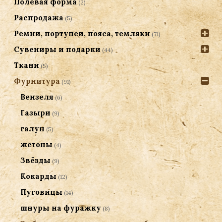
Полевая форма
(2)
Распродажа
(5)
Ремни, портупеи, пояса, темляки
(71)
Сувениры и подарки
(44)
Ткани
(5)
Фурнитура
(91)
Вензеля
(6)
Газыри
(9)
галун
(5)
жетоны
(4)
Звёзды
(9)
Кокарды
(12)
Пуговицы
(14)
шнуры на фуражку
(8)