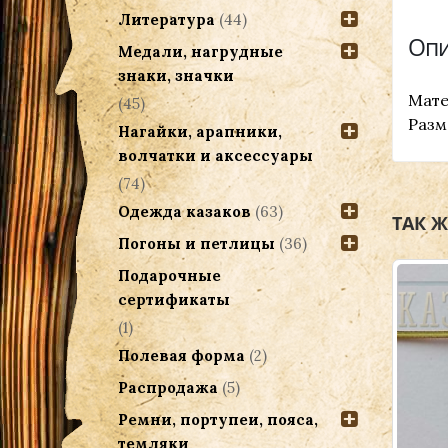
Литература
(44)
Опи
Медали, нагрудные
знаки, значки
Мате
(45)
Разм
Нагайки, арапники,
волчатки и аксессуары
(74)
Одежда казаков
(63)
ТАК 
Погоны и петлицы
(36)
Подарочные
сертификаты
(1)
Полевая форма
(2)
Распродажа
(5)
Ремни, портупеи, пояса,
темляки