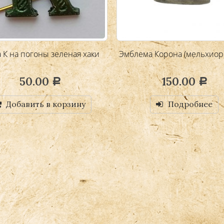
а К на погоны зеленая хаки
Эмблема Корона (мельхиор
50.00
150.00
Р
Р
Добавить в корзину
Подробнее