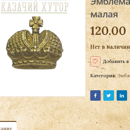
Эмблема 
малая
120.00
Нет в наличии
Добавить в
Категория:
Эмбле
сание