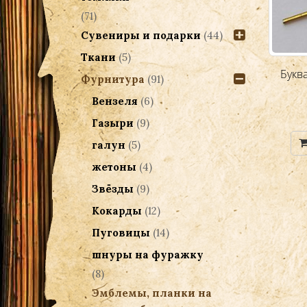
(71)
Сувениры и подарки
(44)
Ткани
(5)
Эмблема корона (бронза)
Букв
Фурнитура
(91)
Вензеля
(6)
400.00
Р
Газыри
(9)
Добавить в корзину
галун
(5)
жетоны
(4)
Звёзды
(9)
Кокарды
(12)
Пуговицы
(14)
шнуры на фуражку
(8)
Эмблемы, планки на