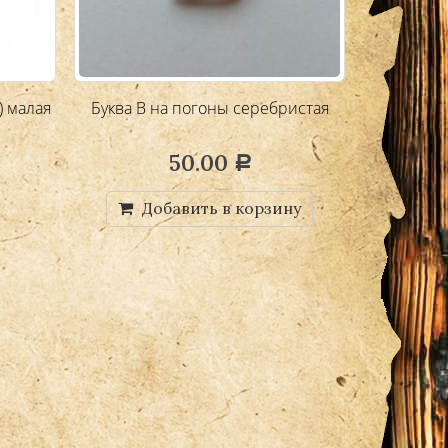
) малая
Буква В на погоны серебристая
Эмблема 
бр
50.00
Р
Добавить в корзину