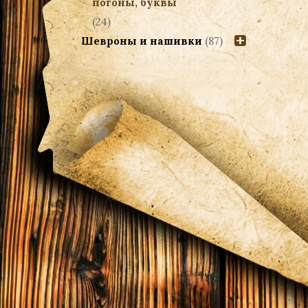
погоны, буквы
(24)
Шевроны и нашивки
(87)