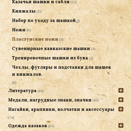
Казачьи шашки и сабли
(32)
Кинжалы
(12)
Набор по уходу за шашкой
(1)
Ножи
(0)
Пластунские ножи
(11)
Сувенирные кавказские шашки
(3)
Тренировочные шашки из бука
(3)
Чехлы, футляры и подставки для шашек
и кинжалов.
(6)
Литература
(44)
Медали, нагрудные знаки, значки
(45)
Нагайки, арапники, волчатки и аксессуары
(74)
Одежда казаков
(63)