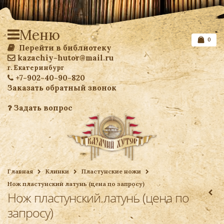
Меню
0
Перейти в библиотеку
kazachiy-hutor@mail.ru
г. Екатеринбург
+7-902-40-90-820
Заказать обратный звонок
Задать вопрос
Список желаемого
Главная
Клинки
Пластунские ножи
Нож пластунский латунь (цена по запросу)
Ваша корзина
Нож пластунский латунь (цена по
запросу)