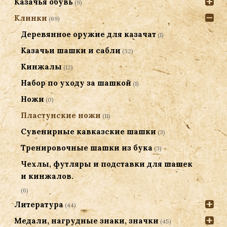
Казачья обувь
(9)
Клинки
(69)
Деревянное оружие для казачат
(1)
Казачьи шашки и сабли
(32)
Кинжалы
(12)
Набор по уходу за шашкой
(1)
Ножи
(0)
Пластунские ножи
(11)
Сувенирные кавказские шашки
(3)
Тренировочные шашки из бука
(3)
Чехлы, футляры и подставки для шашек
и кинжалов.
(6)
Литература
(44)
Медали, нагрудные знаки, значки
(45)