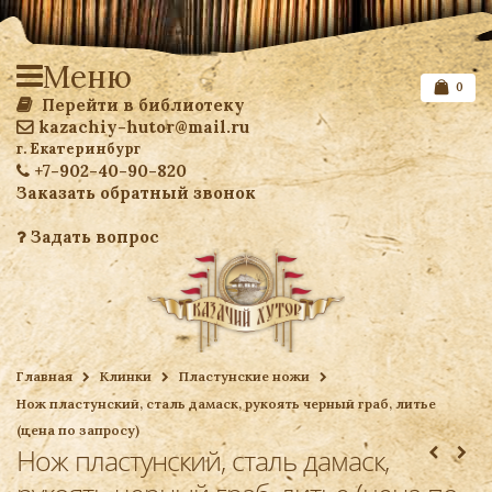
Меню
0
Перейти в библиотеку
kazachiy-hutor@mail.ru
г. Екатеринбург
+7-902-40-90-820
Заказать обратный звонок
Задать вопрос
Список желаемого
Главная
Клинки
Пластунские ножи
Нож пластунский, сталь дамаск, рукоять черный граб, литье
Ваша корзина
(цена по запросу)
Нож пластунский, сталь дамаск,