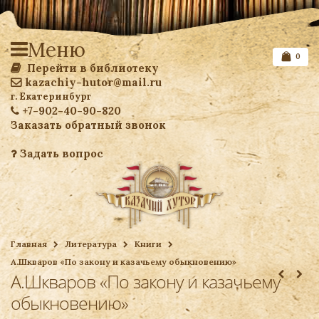
Меню
0
Перейти в библиотеку
kazachiy-hutor@mail.ru
г. Екатеринбург
+7-902-40-90-820
Заказать обратный звонок
Задать вопрос
Список желаемого
Главная
Литература
Книги
А.Шкваров «По закону и казачьему обыкновению»
Ваша корзина
А.Шкваров «По закону и казачьему
обыкновению»