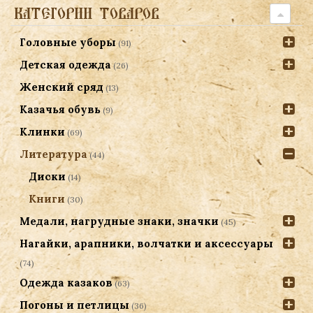
КАТЕГОРИИ ТОВАРОВ
Головные уборы
(91)
Детская одежда
(26)
Женский сряд
(13)
Казачья обувь
(9)
Клинки
(69)
Литература
(44)
Диски
(14)
Книги
(30)
Медали, нагрудные знаки, значки
(45)
Нагайки, арапники, волчатки и аксессуары
(74)
Одежда казаков
(63)
Погоны и петлицы
(36)