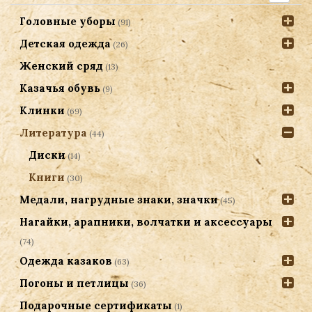
Головные уборы
(91)
Детская одежда
(26)
Женский сряд
(13)
Казачья обувь
(9)
Клинки
(69)
Литература
(44)
Диски
(14)
Книги
(30)
Медали, нагрудные знаки, значки
(45)
Нагайки, арапники, волчатки и аксессуары
(74)
Одежда казаков
(63)
Погоны и петлицы
(36)
Подарочные сертификаты
(1)