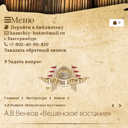
Меню
0
Перейти в библиотеку
kazachiy-hutor@mail.ru
г. Екатеринбург
+7-902-40-90-820
Заказать обратный звонок
Задать вопрос
Список желаемого
Главная
Литература
Книги
А.В.Венков «Вёшенское востание»
Ваша корзина
А.В.Венков «Вёшенское востание»