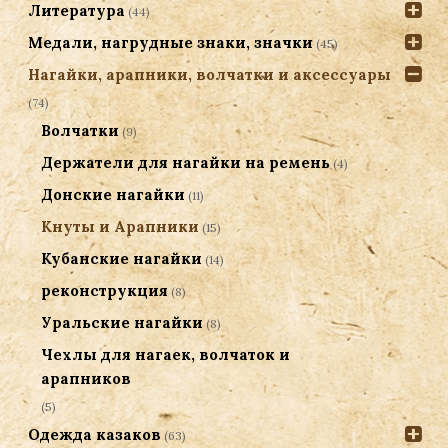
Литература
(44)
Медали, нагрудные знаки, значки
(45)
Нагайки, арапники, волчатки и аксессуары
(74)
Волчатки
(9)
Держатели для нагайки на ремень
(4)
Донские нагайки
(11)
Кнуты и Арапники
(15)
Кубанские нагайки
(14)
реконструкция
(8)
Уральские нагайки
(8)
Чехлы для нагаек, волчаток и
арапников
(5)
Одежда казаков
(63)