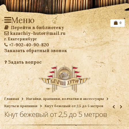
Меню
0
Перейти в библиотеку
kazachiy-hutor@mail.ru
г. Екатеринбург
+7-902-40-90-820
Заказать обратный звонок
Задать вопрос
Список желаемого
Главная
Нагайки, арапники, волчатки и аксессуары
Кнуты и Арапники
Кнут бежевый от 2,5 до 5 метров
Ваша корзина
Кнут бежевый от 2,5 до 5 метров