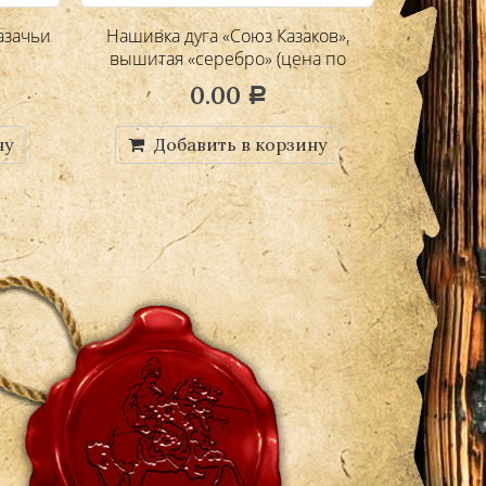
азачьи
Нашивка дуга «Союз Казаков»,
Нашивка 
вышитая «серебро» (цена по
запросу)
0.00
Р
ну
Добавить в корзину