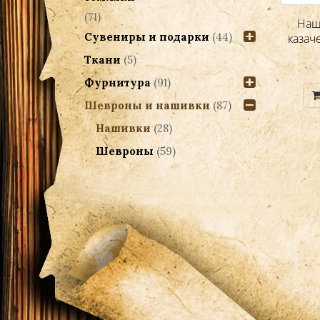
(71)
Нашивка «Вахмистр», полевая на
Наш
Сувениры и подарки
(44)
липучке.
казач
150.00
Ткани
(5)
Р
Фурнитура
(91)
Выбрать ...
Шевроны и нашивки
(87)
Нашивки
(28)
Шевроны
(59)