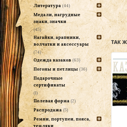
Литература
(44)
Медали, нагрудные
знаки, значки
(45)
Нагайки, арапники,
ТАК 
волчатки и аксессуары
(74)
Одежда казаков
(63)
Погоны и петлицы
(36)
Подарочные
сертификаты
НЕТ В НАЛИЧИИ
(1)
Полевая форма
(2)
Распродажа
(5)
Ремни, портупеи, пояса,
темляки