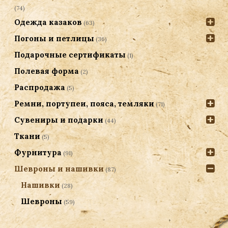
(74)
Одежда казаков
(63)
Погоны и петлицы
(36)
Подарочные сертификаты
(1)
Полевая форма
(2)
Распродажа
(5)
Ремни, портупеи, пояса, темляки
(71)
Сувениры и подарки
(44)
Ткани
(5)
Фурнитура
(91)
Шевроны и нашивки
(87)
Нашивки
(28)
Шевроны
(59)