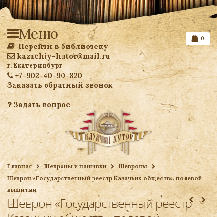
Меню
0
Перейти в библиотеку
kazachiy-hutor@mail.ru
г. Екатеринбург
+7-902-40-90-820
Заказать обратный звонок
Задать вопрос
Список желаемого
Главная
Шевроны и нашивки
Шевроны
Шеврон «Государственный реестр Казачьих обществ», полевой
Ваша корзина
вышитый
Шеврон «Государственный реестр