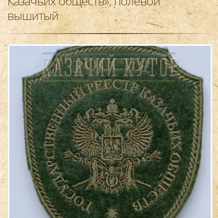
Казачьих обществ», полевой
вышитый