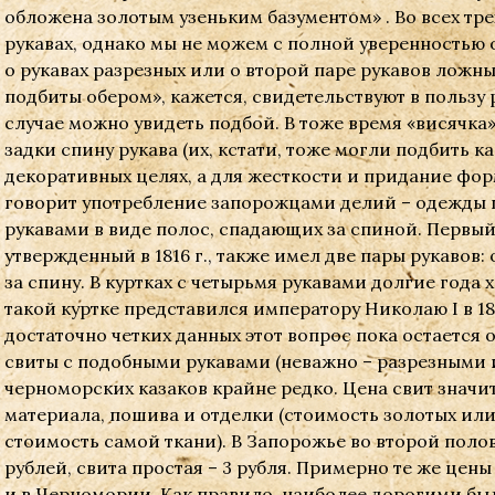
обложена золотым узеньким базументом» . Во всех тре
рукавах, однако мы не можем с полной уверенностью о
о рукавах разрезных или о второй паре рукавов ложны
подбиты обером», кажется, свидетельствуют в пользу 
случае можно увидеть подбой. В тоже время «висячка
задки спину рукава (их, кстати, тоже могли подбить к
декоративных целях, а для жесткости и придание фор
говорит употребление запорожцами делий – одежды
рукавами в виде полос, спадающих за спиной. Первы
утвержденный в 1816 г., также имел две пары рукавов:
за спину. В куртках с четырьмя рукавами долгие года
такой куртке представился императору Николаю I в 18
достаточно четких данных этот вопрос пока остается
свиты с подобными рукавами (неважно – разрезными
черноморских казаков крайне редко. Цена свит значи
материала, пошива и отделки (стоимость золотых ил
стоимость самой ткани). В Запорожье во второй полови
рублей, свита простая – 3 рубля. Примерно те же цены 
и в Черномории. Как правило, наиболее дорогими были