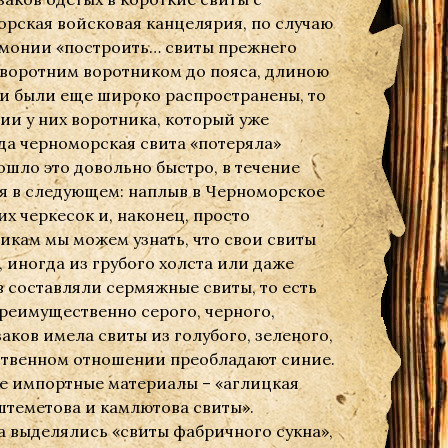
орская войсковая канцелярия, по случаю
емонии «построить… свиты прежнего
отворотним воротником до пояса, длиною
рии были еще широко распространены, то
вии у них воротника, который уже
да черноморская свита «потеряла»
ошло это довольно быстро, в течение
ся в следующем: наплыв в Черноморское
х черкесок и, наконец, просто
кам мы можем узнать, что свои свиты
 иногда из грубого холста или даже
 составляли сермяжные свиты, то есть
реимущественно серого, черного,
аков имела свиты из голубого, зеленого,
ественном отношении преобладают синие.
е импортные материалы – «аглицкая
«штеметова и камлютова свиты».
да выделялись «свиты фабричного сукна»,