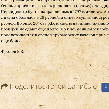
Очень дорогой оказалась (непонятно почему) одежда,
Персидского бунта, направленных в 1797 г. делегатами
Дикуна обошлась в 28 рублей, а синего сукна, «постро
рублей. В конце 20-х гг. ХIХ в. свиты начинают активн
позиции не сдают еще долго. По письменным и изоб
прослеживается в среде черноморских казаков пример
еще более.
Фролов Б.Е.
Поделиться этой Записью