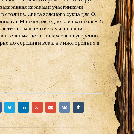
 заказанная казаками участниками
 в столицу. Свита зеленого сукна для Ф.
енная» в Москве для одного из казаков – 27
о вытесняться черкесками, но свои
разительным источникам свита уверенно
но до середины века, а у иногородних и