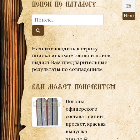
ПОИСК ПО КАТАЛОГУ
25
Июн
Начните вводить в строку
поиска искомое слово и поиск
выдаст Вам предварительные
результаты по совпадениям
ВАМ МОЖЕТ ПОНРАВИТСЯ
Погоны
офицерского
состава 1 синий
просвет, красная
выпушка
300.00
Р