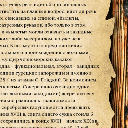
х случаях речь идет об оригинальных
тветить на главный вопрос: идет ли речь
х, свисавших за спиной. «Вылюты,
разрезных рукавов, ибо только в этом
» и «вылеты» могли означать и закидные
аким-либо материалом, но уже не в
мы). В пользу этого предположения
 польского происхождения с ложными
й мундир черноморских казаков,
 одна – функциональная, вторая – закидных
 ходили турецкие запорожцы и именно в
28 г. их атаман О. Гладкий. За неимением
 открытым. Совершенно очевидно одно:
 или ложными закидными) встречаются у
тельно разнилась в зависимости
и серебреных галунов могла превышать
на XVIII в. свита синего сукна стоила 5
сохранились в конце XVIII – начале XIX вв.
 свиты зеленого сукна – до 10-12 руб.