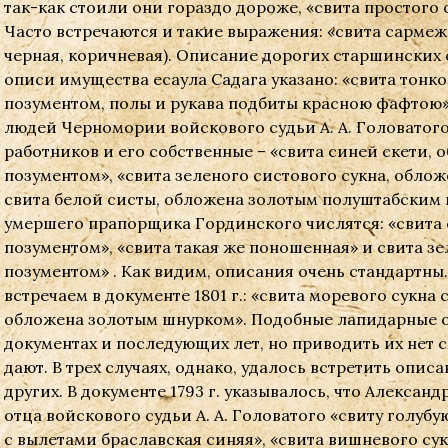
так-как стоили они гораздо дороже, «свита простого 
Часто встречаются и такие выражения: «свита сармеж
черная, коричневая). Описание дорогих старшинских св
описи имущества есаула Садага указано: «свита тонк
позументом, полы и рукава подбиты красною фафтою» 
людей Черномории войскового судьи А. А. Головатого
работников и его собственные – «свита синей скети,
позументом», «свита зеленого систового сукна, обло
свита белой систы, обложена золотым полуштабским по
умершего прапорщика Гординского числятся: «свита 
позументом», «свита такая же поношенная» и свита з
позументом» . Как видим, описания очень стандартны
встречаем в документе 1801 г.: «свита моревого сукна
обложена золотым шнурком». Подобные лапидарные о
документах и последующих лет, но приводить их нет с
дают. В трех случаях, однако, удалось встретить опи
других. В документе 1793 г. указывалось, что Алексан
отца войскового судьи А. А. Головатого «свиту голубую 
с вылетами браславская синяя», «свита вишневого су