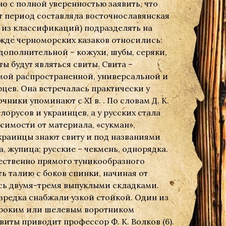
но с полной уверенностью заявить, что
т период составляла восточнославянская
 из классификаций) подразделять на
жде черноморских казаков относились:
 дополнительной – кожухи, шубы, серяки,
ы будут являться свиты. Свита –
мой распространенной, универсальной и
ев. Она встречалась практически у
ники упоминают с ХI в. . По словам Д. К.
лорусов и украинцев, а у русских стала
симости от материала, «сукман»,
 украинцы знают свиту и под названиями
та, жупица; русские – чекмень, однорядка.
ественно прямого туникообразного
ь талию с боков спинки, начиная от
ись двумя-тремя выпуклыми складками.
зредка снабжали узкой стойкой. Один из
ироким или шелевым воротником
виты приводит профессор Ф. К. Волков (6).