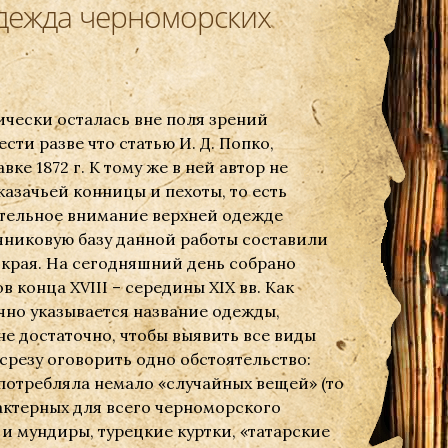
одежда черноморских
ически осталась вне поля зрений
сти разве что статью И. Д. Попко,
е 1872 г. К тому же в ней автор не
азачьей конницы и пехоты, то есть
ительное внимание верхней одежде
чниковую базу данной работы составили
края. На сегодняшний день собрано
конца XVIII – середины XIX вв. Как
чно указывается название одежды,
лне достаточно, чтобы выявить все виды
срезу оговорить одно обстоятельство:
, употребляла немало «случайных вещей» (то
рактерных для всего черноморского
и мундиры, турецкие куртки, «татарские