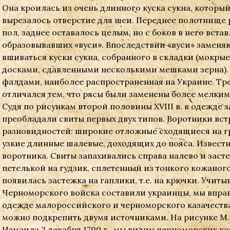
Она кроилась из очень длинного куска сукна, который
вырезалось отверстие для шеи. Переднее полотнище 
пол, заднее оставалось целым, но с боков в него вста
образовывавших «вуси». Впоследствии «вуси» заменяют
вшиваться куски сукна, собранного в складки (мокры
досками, сдавленными несколькими мешками зерна). 
фалдами, наиболее распространенная на Украине. Тре
отличался тем, что рясы были заменены более мелки
Судя по рисункам второй половины XVIII в. в одежде
преобладали свиты первых двух типов. Воротники встр
разновидностей: широкие отложные сходящиеся на гр
узкие длинные шалевые, доходящих до пояса. Известн
воротника. Свиты запахивались справа налево и заст
петелькой на гудзик, сплетенный из тонкого кожаного
появилась застежка на гаплики, т.е. на крючки. Учит
Черноморского войска составили украинцы, мы впра
одежде малороссийского и черноморского казачества
можно подкрепить двумя источниками. На рисунке М.
Измаила 2 декабря 1790 г., мы видим черноморских ка