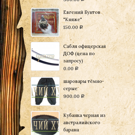
Евгений Бунтов
"Княже"
150.00
Р
Сабля офицерская
ДОФ (цена по
запросу)
0.00
Р
шаровары тёмно-
серые
900.00
Р
Кубанка черная из
австралийского
барана