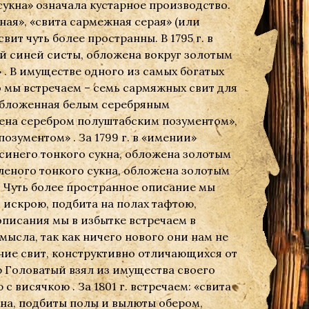
сукна» означала кустарное производство.
ная», «свита сармежная серая» (или
ит чуть более пространны. В 1795 г. в
ой синей систы, обложена вокруг золотым
. В имуществе одного из самых богатых
 мы встречаем – семь сармяжных свит для
 обложенная белым серебряным
жена серебром полуштабским позументом»,
зументом» . За 1799 г. в «имении»
синего тонкого сукна, обложена золотым
еленого тонкого сукна, обложена золотым
. Чуть более пространное описание мы
 с искрою, подбита на полах тафтою,
писания мы в избытке встречаем в
мысла, так как ничего нового они нам не
сание свит, конструктивно отличающихся от
др Головатый взял из имущества своего
с висячкою . За 1801 г. встречаем: «свита
кна, подбиты полы и вылюты обером,