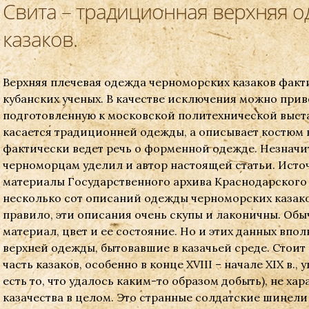
Свита – традиционная верхняя 
казаков.
Верхняя плечевая одежда черноморских казаков факт
кубанских ученых. В качестве исключения можно приве
подготовленную к московской политехнической выставк
касается традиционней одежды, а описывает костюм к
фактически ведет речь о форменной одежде. Незнач
черноморцам уделил и автор настоящей статьи. Исто
материалы Государственного архива Краснодарского 
несколько сот описаний одежды черноморских казаков 
правило, эти описания очень скупы и лаконичны. Обы
материал, цвет и ее состояние. Но и этих данных впо
верхней одежды, бытовавшие в казачьей среде. Стоит 
часть казаков, особенно в конце XVIII – начале XIX в.
есть то, что удалось каким-то образом добыть), не ха
казачества в целом. Это странные солдатские шинели 