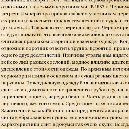
отложными шалевыми воротниками . В 1837 г. Черном
встречи Императора приказала всем участникам цер
старинного казачьего покроя темно-синего сукна с 
до колен…» . Так как в этот период свиты в Черномо
следует полагать, что все дело заключалось в отсутст
считался признаком старинной казачьей одежды. Ког
отложной воротник ответить трудно. Вероятно, произ
одного двух десятилетий. Причины утраты нам видят
войско лиц разных сословий, модное влияние адыгски
удешевление стоимости одежды. По архивным источни
черноморцы шили в основном из сукна разных цветов,
парусины. Повседневную одежду большинства казаков
сшитые из домотканого некрашеного грубого сукна, п
коричневого цвета, изредка белого. Часть рядовых каз
вишневого, желтого сукна. Среди «цветных» в колич
Зажиточные казаки и старшина предпочитали дороги
систа», «браславское сукно», «серонемецкое сукно», 
Характеристики свит в документах очень скупы. Всег