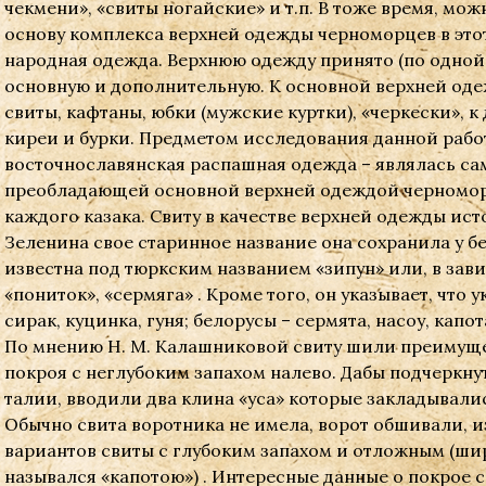
чекмени», «свиты ногайские» и т.п. В тоже время, мож
основу комплекса верхней одежды черноморцев в это
народная одежда. Верхнюю одежду принято (по одной
основную и дополнительную. К основной верхней оде
свиты, кафтаны, юбки (мужские куртки), «черкески», к
киреи и бурки. Предметом исследования данной работ
восточнославянская распашная одежда – являлась са
преобладающей основной верхней одеждой черноморц
каждого казака. Свиту в качестве верхней одежды источ
Зеленина свое старинное название она сохранила у бе
известна под тюркским названием «зипун» или, в зави
«пониток», «сермяга» . Кроме того, он указывает, что
сирак, куцинка, гуня; белорусы – сермята, насоу, капо
По мнению Н. М. Калашниковой свиту шили преимущ
покроя с неглубоким запахом налево. Дабы подчеркнут
талии, вводили два клина «уса» которые закладывал
Обычно свита воротника не имела, ворот обшивали, и
вариантов свиты с глубоким запахом и отложным (ш
назывался «капотою») . Интересные данные о покрое с