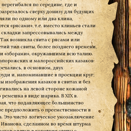
 перегибался по середине, где и
разрезалось сверху донизу для будущих
вляли по одному или два клина,
ся «рясами», т.е. вместо клиньев стали
е складки запрессовывались между
Так возникла свита с рясами или
тий тип свиты, более позднего времени,
ми «зборами», окружавшими всю талию.
 запорожских и малороссийских казаков
ечались, в основном, двух
уди и, напоминавшие в проекции круг;
ы изображения казаков в свитах и без
егивались на левой стороне кожаной
 ремешка в виде шарика. В ХIХ в.
ывая, что подавляющее большинство
ве предположить о преемственности в
. Это чисто логическое умозаключение
 Иванова, сделанном во время штурма
заков одетых в короткие свиты с