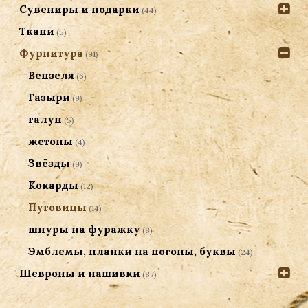
Сувениры и подарки
(44)
Ткани
(5)
Фурнитура
(91)
Вензеля
(6)
Газыри
(9)
галун
(5)
жетоны
(4)
Звёзды
(9)
Кокарды
(12)
Пуговицы
(14)
шнуры на фуражку
(8)
Эмблемы, планки на погоны, буквы
(24)
Шевроны и нашивки
(87)