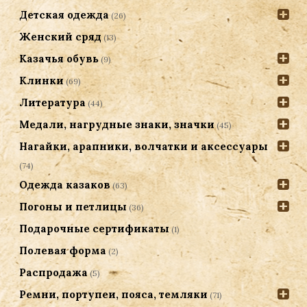
Детская одежда
(26)
Женский сряд
(13)
Казачья обувь
(9)
Клинки
(69)
Литература
(44)
Медали, нагрудные знаки, значки
(45)
Нагайки, арапники, волчатки и аксессуары
(74)
Одежда казаков
(63)
Погоны и петлицы
(36)
Подарочные сертификаты
(1)
Полевая форма
(2)
Распродажа
(5)
Ремни, портупеи, пояса, темляки
(71)