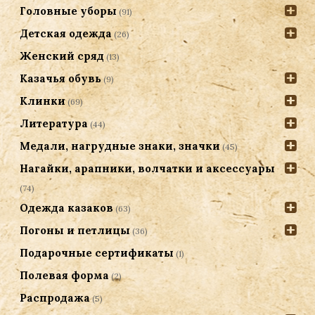
Головные уборы
(91)
Детская одежда
(26)
Женский сряд
(13)
Казачья обувь
(9)
Клинки
(69)
Литература
(44)
Медали, нагрудные знаки, значки
(45)
Нагайки, арапники, волчатки и аксессуары
(74)
Одежда казаков
(63)
Погоны и петлицы
(36)
Подарочные сертификаты
(1)
Полевая форма
(2)
Распродажа
(5)