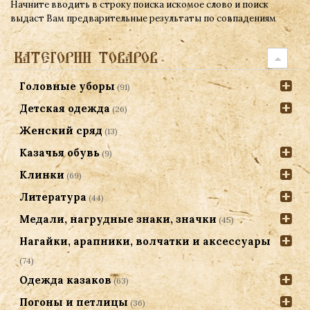
Начните вводить в строку поиска искомое слово и поиск
выдаст Вам предварительные результаты по совпадениям
КАТЕГОРИИ ТОВАРОВ
Головные уборы
(91)
Детская одежда
(26)
Женский сряд
(13)
Казачья обувь
(9)
Клинки
(69)
Литература
(44)
Медали, нагрудные знаки, значки
(45)
Нагайки, арапники, волчатки и аксессуары
(74)
Одежда казаков
(63)
Погоны и петлицы
(36)