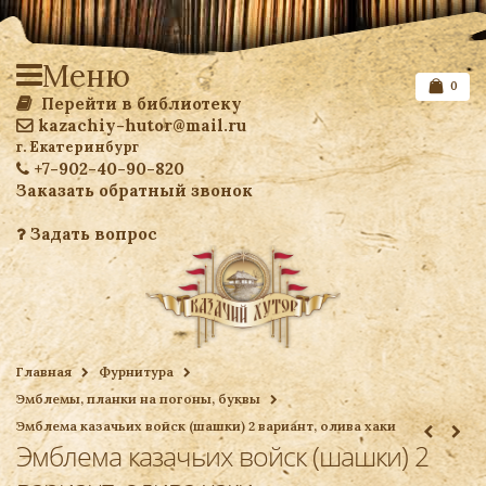
Меню
0
Перейти в библиотеку
kazachiy-hutor@mail.ru
г. Екатеринбург
+7-902-40-90-820
Заказать обратный звонок
Задать вопрос
Список желаемого
Главная
Фурнитура
Эмблемы, планки на погоны, буквы
Ваша корзина
Эмблема казачьих войск (шашки) 2 вариант, олива хаки
Эмблема казачьих войск (шашки) 2