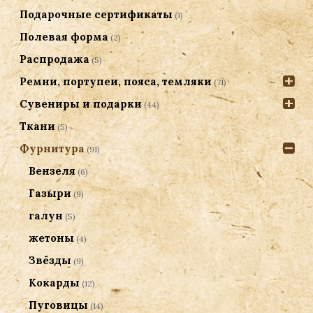
Подарочные сертификаты
(1)
Полевая форма
(2)
Распродажа
(5)
Ремни, портупеи, пояса, темляки
(71)
Сувениры и подарки
(44)
Ткани
(5)
Фурнитура
(91)
Вензеля
(6)
Газыри
(9)
галун
(5)
жетоны
(4)
Звёзды
(9)
Кокарды
(12)
Пуговицы
(14)