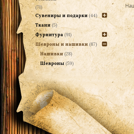
Нашивка нарукавная угол Бело-
Наш
(71)
Сине-Красный вышитая
Сувениры и подарки
(44)
350.00
Р
Ткани
(5)
Фурнитура
(91)
Добавить в корзину
Шевроны и нашивки
(87)
Нашивки
(28)
Шевроны
(59)