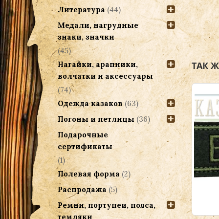
Литература
(44)
Медали, нагрудные
знаки, значки
(45)
ТАК 
Нагайки, арапники,
волчатки и аксессуары
(74)
Одежда казаков
(63)
Погоны и петлицы
(36)
Подарочные
сертификаты
(1)
Полевая форма
(2)
Распродажа
(5)
Ремни, портупеи, пояса,
темляки