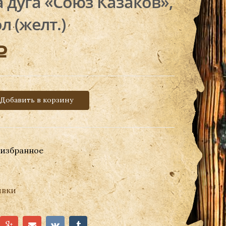
дуга «Союз Казаков»,
л (желт.)
Р
Добавить в корзину
 избранное
вки