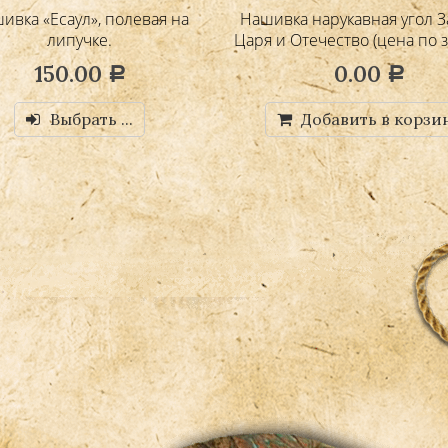
ивка «Есаул», полевая на
Нашивка нарукавная угол З
липучке.
Царя и Отечество (цена по з
150.00
0.00
Р
Р
Выбрать ...
Добавить в корзи