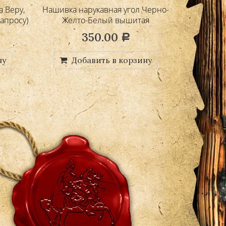
а Веру,
Нашивка нарукавная угол Черно-
Нашивка п
апросу)
Желто-Белый вышитая
350.00
Р
ну
Добавить в корзину
Д