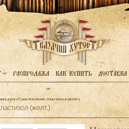
Г
РАСПРОДАЖА
КАК КУПИТЬ
ДОСТАВКА
ка дуга «Союз Казаков», пластизол (желт.)
ластизол (желт.)